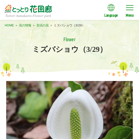
Language
Menu
HOME
＞
花の情報
＞
見頃の花
＞
ミズバショウ（3/29）
Flower
ミズバショウ（3/29）