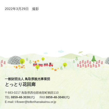
2022年3月29日 撮影
一般財団法人 鳥取県観光事業団
とっとり花回廊
〒683-0217 鳥取県西伯郡南部町鶴田110
TEL
0859-48-3030
(代)
FAX
0859-48-3040
(代)
E-mail: t-flower@tottorihanakairou.or.jp