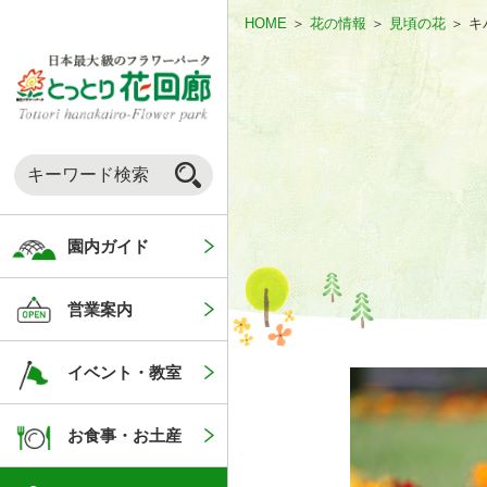
HOME
＞
花の情報
＞
見頃の花
＞
キ
園内ガイド
営業案内
イベント・教室
お食事・お土産