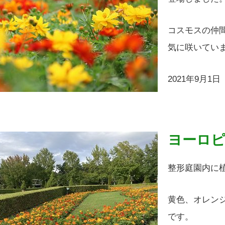
コスモスの仲
気に咲いてい
2021年9月1
ヨーロ
整形庭園内に
黄色、オレン
です。