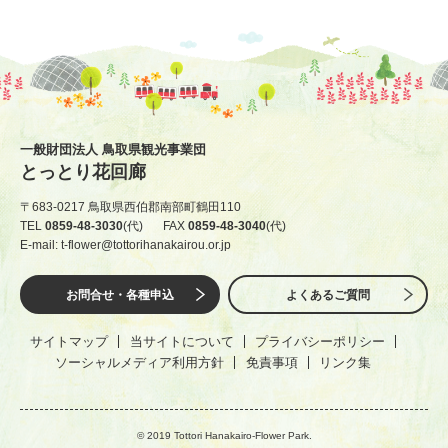
一般財団法人 鳥取県観光事業団
とっとり花回廊
〒683-0217 鳥取県西伯郡南部町鶴田110
TEL
0859-48-3030
(代)
FAX
0859-48-3040
(代)
E-mail: t-flower@tottorihanakairou.or.jp
お問合せ・各種申込
よくあるご質問
サイトマップ
当サイトについて
プライバシーポリシー
ソーシャルメディア利用方針
免責事項
リンク集
© 2019 Tottori Hanakairo-Flower Park.