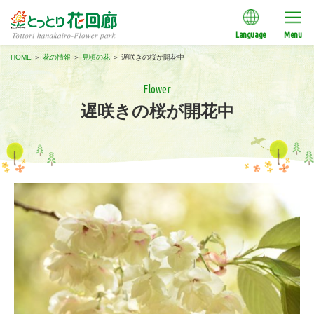
Language
Menu
HOME
＞
花の情報
＞
見頃の花
＞
遅咲きの桜が開花中
Flower
遅咲きの桜が開花中