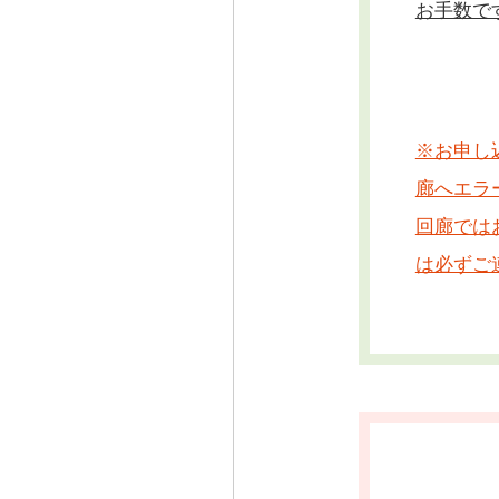
お手数で
※お申し
廊へエラ
回廊では
は必ずご