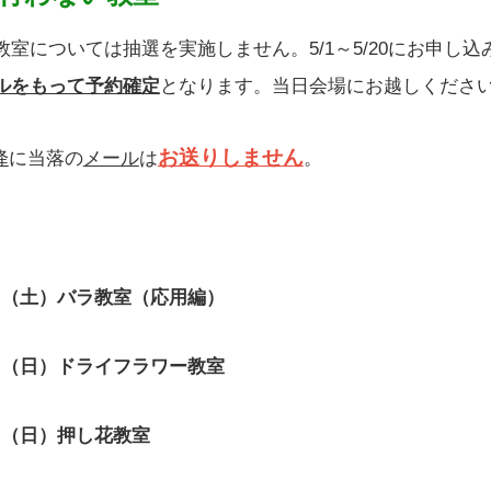
教室については抽選を実施しません。5/1～5/20にお申し込
ルをもって予約確定
となります。当日会場にお越しくださ
お送りしません
降
に当落の
メール
は
。
日 （土）バラ教室（応用編）
日 （日）ドライフラワー教室
日 （日）押し花教室