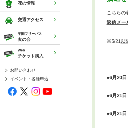
花の情報
こちらの
交通アクセス
返信メー
年間フリーパス
友の会
※5/21
以
Web
チケット購入
お問い合わせ
●
6月20
イベント・各種申込
●
6月21
●
6月21