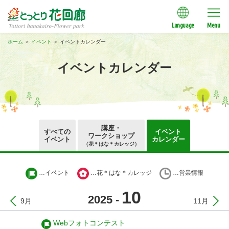
Language
Menu
ホーム
＞
イベント
＞
イベントカレンダー
イベントカレンダー
講座・
すべての
イベント
ワークショップ
イベント
カレンダー
（花＊はな＊カレッジ）
…イベント
…花＊はな＊カレッジ
…営業情報
10
2025
-
9月
11月
Webフォトコンテスト