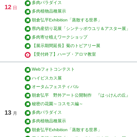
多肉パラダイス
12
日
多肉植物品種展示
朝倉弘平Exhibition「蒸散する世界」
県内産切り花展「シンテッポウユリ＆アスター展」
多肉寄せ植えワークショップ
【展示期間延長】菊のトピアリー展
【受付終了】ハーブ・アロマ教室
Webフォトコンテスト
ハイビスカス展
オータムフェスティバル
朝倉弘平 野外アート公開制作 『はっけんの丘』
秘密の花園～コスモス編～
13
多肉パラダイス
月
多肉植物品種展示
朝倉弘平Exhibition「蒸散する世界」