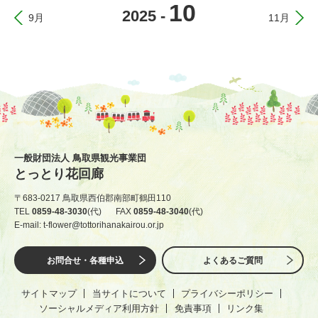
10
2025
-
9月
11月
一般財団法人 鳥取県観光事業団
とっとり花回廊
〒683-0217 鳥取県西伯郡南部町鶴田110
TEL
0859-48-3030
(代)
FAX
0859-48-3040
(代)
E-mail: t-flower@tottorihanakairou.or.jp
お問合せ・各種申込
よくあるご質問
サイトマップ
当サイトについて
プライバシーポリシー
ソーシャルメディア利用方針
免責事項
リンク集