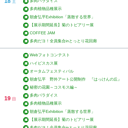
18
多肉パラダイス
土
多肉植物品種展示
朝倉弘平Exhibition「蒸散する世界」
【展示期間延長】菊のトピアリー展
COFFEE JAM
多肉だヨ！全員集合inとっとり花回廊
Webフォトコンテスト
ハイビスカス展
オータムフェスティバル
朝倉弘平 野外アート公開制作 『はっけんの丘』
秘密の花園～コスモス編～
多肉パラダイス
19
日
多肉植物品種展示
朝倉弘平Exhibition「蒸散する世界」
【展示期間延長】菊のトピアリー展
多肉だヨ！全員集合inとっとり花回廊