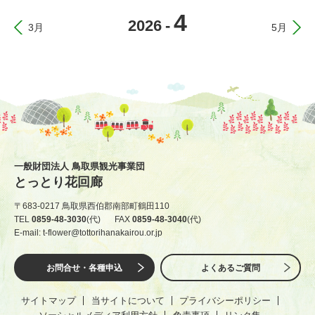
4
2026
-
3月
5月
一般財団法人 鳥取県観光事業団
とっとり花回廊
〒683-0217 鳥取県西伯郡南部町鶴田110
TEL
0859-48-3030
(代)
FAX
0859-48-3040
(代)
E-mail: t-flower@tottorihanakairou.or.jp
お問合せ・各種申込
よくあるご質問
サイトマップ
当サイトについて
プライバシーポリシー