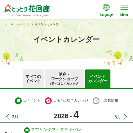
Language
Menu
ホーム
＞
イベント
＞
イベントカレンダー
イベントカレンダー
講座・
すべての
イベント
ワークショップ
イベント
カレンダー
（花＊はな＊カレッジ）
…イベント
…花＊はな＊カレッジ
…営業情報
4
2026
-
3月
5月
スプリングフェスティバル