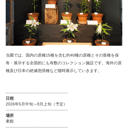
当園では、国内の原種15種を含む約40種の原種とその亜種を保
有・展示する全国的にも有数のコレクション施設です。海外の原
種及び日本の絶滅危惧種など随時展示していきます。
日程
2026年5月中旬～8月上旬（予定）
場所
東館