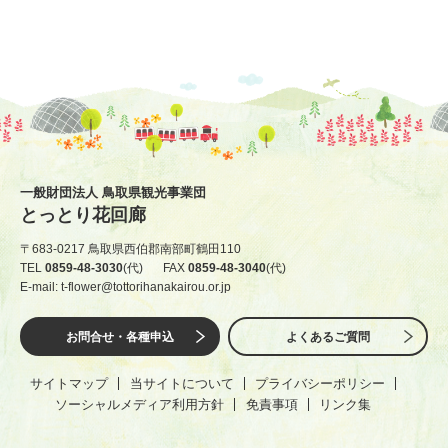
一般財団法人 鳥取県観光事業団
とっとり花回廊
〒683-0217 鳥取県西伯郡南部町鶴田110
TEL
0859-48-3030
(代)
FAX
0859-48-3040
(代)
E-mail: t-flower@tottorihanakairou.or.jp
お問合せ・各種申込
よくあるご質問
サイトマップ
当サイトについて
プライバシーポリシー
ソーシャルメディア利用方針
免責事項
リンク集