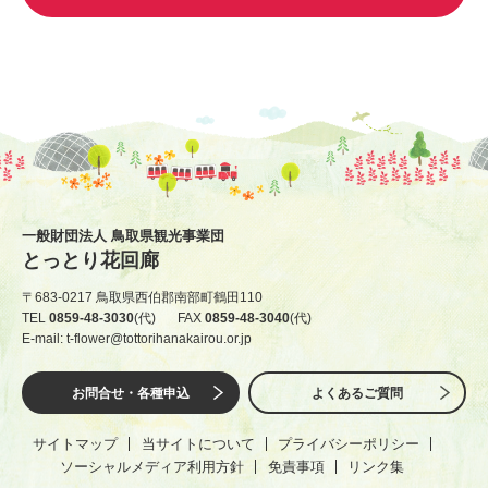
一般財団法人 鳥取県観光事業団
とっとり花回廊
〒683-0217 鳥取県西伯郡南部町鶴田110
TEL
0859-48-3030
(代)
FAX
0859-48-3040
(代)
E-mail: t-flower@tottorihanakairou.or.jp
お問合せ・各種申込
よくあるご質問
サイトマップ
当サイトについて
プライバシーポリシー
ソーシャルメディア利用方針
免責事項
リンク集