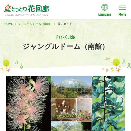
Language
Menu
HOME
＞
ジャングルドーム（南館）
＞
園内ガイド
Park Guide
ジャングルドーム（南館）