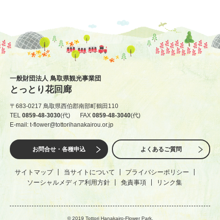
一般財団法人 鳥取県観光事業団
とっとり花回廊
〒683-0217 鳥取県西伯郡南部町鶴田110
TEL
0859-48-3030
(代)
FAX
0859-48-3040
(代)
E-mail: t-flower@tottorihanakairou.or.jp
お問合せ・各種申込
よくあるご質問
サイトマップ
当サイトについて
プライバシーポリシー
ソーシャルメディア利用方針
免責事項
リンク集
© 2019 Tottori Hanakairo-Flower Park.